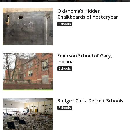
Oklahoma’s Hidden
Chalkboards of Yesteryear
Schools
Emerson School of Gary,
Indiana
Schools
Budget Cuts: Detroit Schools
Schools