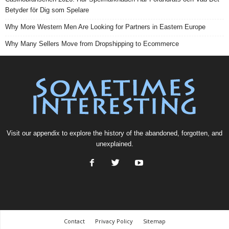
Betyder för Dig som Spelare
Why More Western Men Are Looking for Partners in Eastern Europe
Why Many Sellers Move from Dropshipping to Ecommerce
Visit our
appendix
to explore the history of the
abandoned
, forgotten, and
unexplained
.
Contact
Privacy Policy
Sitemap